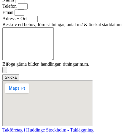
Telefon
Email
Adress + Ort
Beskriv ert behov, förutsättningar, antal m2 & önskat startdatum
Bifoga gärna bilder, handlingar, ritningar m.m.
Skicka
Takföretag i Huddinge Stockholm - Takläggning