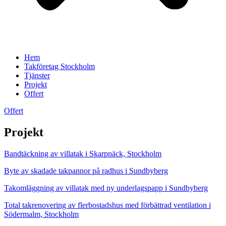
Hem
Takföretag Stockholm
Tjänster
Projekt
Offert
Offert
Projekt
Bandtäckning av villatak i Skarpnäck, Stockholm
Byte av skadade takpannor på radhus i Sundbyberg
Takomläggning av villatak med ny underlagspapp i Sundbyberg
Total takrenovering av flerbostadshus med förbättrad ventilation i
Södermalm, Stockholm