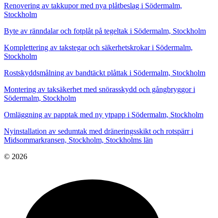
Renovering av takkupor med nya plåtbeslag i Södermalm,
Stockholm
Byte av ränndalar och fotplåt på tegeltak i Södermalm, Stockholm
Komplettering av takstegar och säkerhetskrokar i Södermalm,
Stockholm
Rostskyddsmålning av bandtäckt plåttak i Södermalm, Stockholm
Montering av taksäkerhet med snörasskydd och gångbryggor i
Södermalm, Stockholm
Omläggning av papptak med ny ytpapp i Södermalm, Stockholm
Nyinstallation av sedumtak med dräneringsskikt och rotspärr i
Midsommarkransen, Stockholm, Stockholms län
© 2026