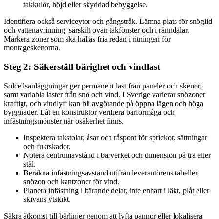
takkulör, höjd eller skyddad bebyggelse.
Identifiera också serviceytor och gångstråk. Lämna plats för snöglid
och vattenavrinning, särskilt ovan takfönster och i ränndalar.
Markera zoner som ska hållas fria redan i ritningen för
montageskenorna.
Steg 2: Säkerställ bärighet och vindlast
Solcellsanläggningar ger permanent last från paneler och skenor,
samt variabla laster från snö och vind. I Sverige varierar snözoner
kraftigt, och vindlyft kan bli avgörande på öppna lägen och höga
byggnader. Låt en konstruktör verifiera bärförmåga och
infästningsmönster när osäkerhet finns.
Inspektera takstolar, åsar och råspont för sprickor, sättningar
och fuktskador.
Notera centrumavstånd i bärverket och dimension på trä eller
stål.
Beräkna infästningsavstånd utifrån leverantörens tabeller,
snözon och kantzoner för vind.
Planera infästning i bärande delar, inte enbart i läkt, plåt eller
skivans ytskikt.
Säkra åtkomst till bärlinjer genom att lyfta pannor eller lokalisera