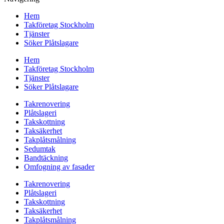
Hem
Takföretag Stockholm
Tjänster
Söker Plåtslagare
Hem
Takföretag Stockholm
Tjänster
Söker Plåtslagare
Takrenovering
Plåtslageri
Takskottning
Taksäkerhet
Takplåtsmålning
Sedumtak
Bandtäckning
Omfogning av fasader
Takrenovering
Plåtslageri
Takskottning
Taksäkerhet
Takplåtsmålning