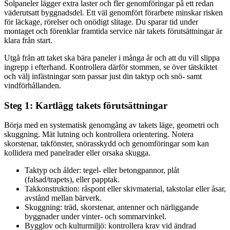
Solpaneler lägger extra laster och fler genomföringar på ett redan
väderutsatt byggnadsdel. Ett väl genomfört förarbete minskar risken
för läckage, rörelser och onödigt slitage. Du sparar tid under
montaget och förenklar framtida service när takets förutsättningar är
klara från start.
Utgå från att taket ska bära paneler i många år och att du vill slippa
ingrepp i efterhand. Kontrollera därför stommen, se över tätskiktet
och välj infästningar som passar just din taktyp och snö- samt
vindförhållanden.
Steg 1: Kartlägg takets förutsättningar
Börja med en systematisk genomgång av takets läge, geometri och
skuggning. Mät lutning och kontrollera orientering. Notera
skorstenar, takfönster, snörasskydd och genomföringar som kan
kollidera med panelrader eller orsaka skugga.
Taktyp och ålder: tegel- eller betongpannor, plåt
(falsad/trapets), eller papptak.
Takkonstruktion: råspont eller skivmaterial, takstolar eller åsar,
avstånd mellan bärverk.
Skuggning: träd, skorstenar, antenner och närliggande
byggnader under vinter- och sommarvinkel.
Bygglov och kulturmiljö: kontrollera krav vid ändrad