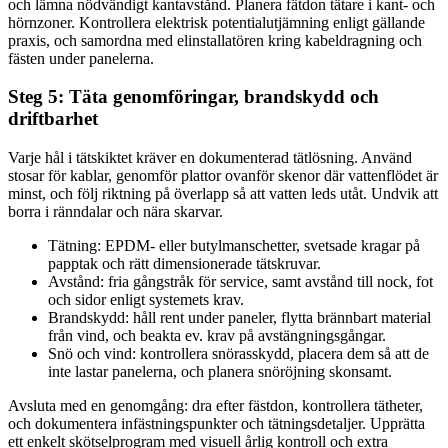
och lämna nödvändigt kantavstånd. Planera fätdon tätare i kant- och
hörnzoner. Kontrollera elektrisk potentialutjämning enligt gällande
praxis, och samordna med elinstallatören kring kabeldragning och
fästen under panelerna.
Steg 5: Täta genomföringar, brandskydd och
driftbarhet
Varje hål i tätskiktet kräver en dokumenterad tätlösning. Använd
stosar för kablar, genomför plattor ovanför skenor där vattenflödet är
minst, och följ riktning på överlapp så att vatten leds utåt. Undvik att
borra i ränndalar och nära skarvar.
Tätning: EPDM- eller butylmanschetter, svetsade kragar på
papptak och rätt dimensionerade tätskruvar.
Avstånd: fria gångstråk för service, samt avstånd till nock, fot
och sidor enligt systemets krav.
Brandskydd: håll rent under paneler, flytta brännbart material
från vind, och beakta ev. krav på avstängningsgångar.
Snö och vind: kontrollera snörasskydd, placera dem så att de
inte lastar panelerna, och planera snöröjning skonsamt.
Avsluta med en genomgång: dra efter fästdon, kontrollera tätheter,
och dokumentera infästningspunkter och tätningsdetaljer. Upprätta
ett enkelt skötselprogram med visuell årlig kontroll och extra