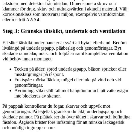
takstolar med detektor från utsidan. Dimensionera skruv och
klammer för drag, skjuv och utdragsvärden i aktuellt material. Välj
korrosionsklass som motsvarar miljön, exempelvis varmförzinkat
eller rostfritt A2/A4.
Steg 3: Granska tätskikt, undertak och ventilation
Ett slitet tätskikt under paneler är svårt att byta i efterhand. Bedöm
livslängd på underlagspapp, plåtbeslag och genomföringar. Byt
skadade ränndalar, nock- och fotplåtar samt komplettera ventilation
vid behov innan montaget.
Tecken på ålder: spröd underlagspapp, blåsor, sprickor eller
missfärgningar på råspont.
Fuktspår: mörka fläckar, mögel eller lukt på vind och vid
genomföringar.
Avrinning: säkerställ fall mot hängrännor och att vattenvägar
inte blockeras av skenor.
På papptak kontrollerar du fogar, skarvar och uppvik mot
genomföringar. På tegeltak granskar du läkt, underlagspapp och
skadade pannor. På plåttak ser du över täthet i skarvar och befintliga
fästdon. Åtgärda brister före infästning för att minska läckagerisk
och onödiga ingrepp senare.