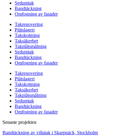
Sedumtak
Bandtäckning
Omfogning av fasader
Takrenovering
Plåtslageri
Takskottning
Taksäkerhet
Takplåtsmålning
Sedumtak
Bandtäckning
Omfogning av fasader
Takrenovering
Plåtslageri
Takskottning
Taksäkerhet
Takplåtsmålning
Sedumtak
Bandtäckning
Omfogning av fasader
Senaste projekten
Bandtäckning av villatak i Skarpnäck, Stockholm