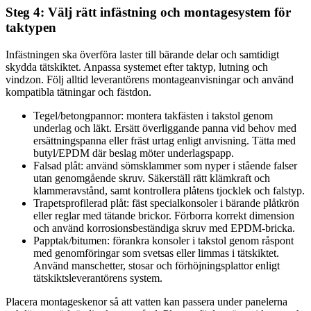
Steg 4: Välj rätt infästning och montagesystem för
taktypen
Infästningen ska överföra laster till bärande delar och samtidigt
skydda tätskiktet. Anpassa systemet efter taktyp, lutning och
vindzon. Följ alltid leverantörens montageanvisningar och använd
kompatibla tätningar och fästdon.
Tegel/betongpannor: montera takfästen i takstol genom
underlag och läkt. Ersätt överliggande panna vid behov med
ersättningspanna eller fräst urtag enligt anvisning. Tätta med
butyl/EPDM där beslag möter underlagspapp.
Falsad plåt: använd sömsklammer som nyper i stående falser
utan genomgående skruv. Säkerställ rätt klämkraft och
klammeravstånd, samt kontrollera plåtens tjocklek och falstyp.
Trapetsprofilerad plåt: fäst specialkonsoler i bärande plåtkrön
eller reglar med tätande brickor. Förborra korrekt dimension
och använd korrosionsbeständiga skruv med EPDM-bricka.
Papptak/bitumen: förankra konsoler i takstol genom råspont
med genomföringar som svetsas eller limmas i tätskiktet.
Använd manschetter, stosar och förhöjningsplattor enligt
tätskiktsleverantörens system.
Placera montageskenor så att vatten kan passera under panelerna