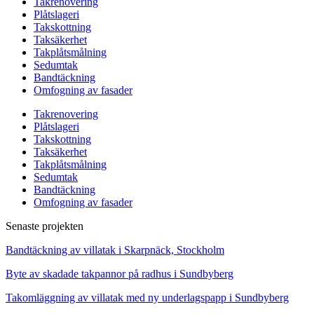
Takrenovering
Plåtslageri
Takskottning
Taksäkerhet
Takplåtsmålning
Sedumtak
Bandtäckning
Omfogning av fasader
Takrenovering
Plåtslageri
Takskottning
Taksäkerhet
Takplåtsmålning
Sedumtak
Bandtäckning
Omfogning av fasader
Senaste projekten
Bandtäckning av villatak i Skarpnäck, Stockholm
Byte av skadade takpannor på radhus i Sundbyberg
Takomläggning av villatak med ny underlagspapp i Sundbyberg