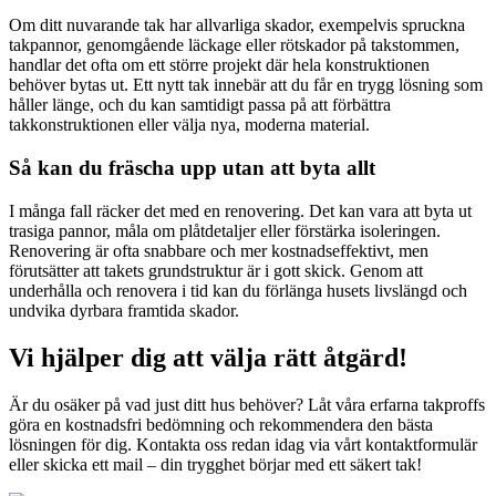
Om ditt nuvarande tak har allvarliga skador, exempelvis spruckna
takpannor, genomgående läckage eller rötskador på takstommen,
handlar det ofta om ett större projekt där hela konstruktionen
behöver bytas ut. Ett nytt tak innebär att du får en trygg lösning som
håller länge, och du kan samtidigt passa på att förbättra
takkonstruktionen eller välja nya, moderna material.
Så kan du fräscha upp utan att byta allt
I många fall räcker det med en renovering. Det kan vara att byta ut
trasiga pannor, måla om plåtdetaljer eller förstärka isoleringen.
Renovering är ofta snabbare och mer kostnadseffektivt, men
förutsätter att takets grundstruktur är i gott skick. Genom att
underhålla och renovera i tid kan du förlänga husets livslängd och
undvika dyrbara framtida skador.
Vi hjälper dig att välja rätt åtgärd!
Är du osäker på vad just ditt hus behöver? Låt våra erfarna takproffs
göra en kostnadsfri bedömning och rekommendera den bästa
lösningen för dig. Kontakta oss redan idag via vårt kontaktformulär
eller skicka ett mail – din trygghet börjar med ett säkert tak!