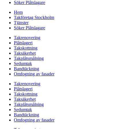
Söker Plåtslagare
Hem
Takföretag Stockholm
Tjänster
Söker Plåtslagare
Takrenovering
Plåtslageri
Takskottning
Taksäkerhet
Takplåtsmålning
Sedumtak
Bandtäckning
Omfogning av fasader
Takrenovering
Plåtslageri
Takskottning
Taksäkerhet
Takplåtsmålning
Sedumtak
Bandtäckning
Omfogning av fasader