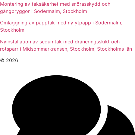
Montering av taksäkerhet med snörasskydd och
gångbryggor i Södermalm, Stockholm
Omläggning av papptak med ny ytpapp i Södermalm,
Stockholm
Nyinstallation av sedumtak med dräneringsskikt och
rotspärr i Midsommarkransen, Stockholm, Stockholms län
© 2026