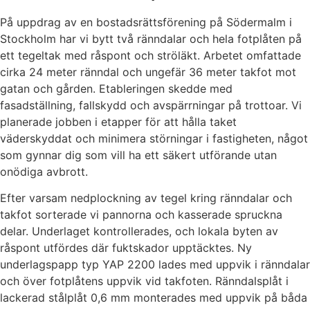
På uppdrag av en bostadsrättsförening på Södermalm i
Stockholm har vi bytt två ränndalar och hela fotplåten på
ett tegeltak med råspont och ströläkt. Arbetet omfattade
cirka 24 meter ränndal och ungefär 36 meter takfot mot
gatan och gården. Etableringen skedde med
fasadställning, fallskydd och avspärrningar på trottoar. Vi
planerade jobben i etapper för att hålla taket
väderskyddat och minimera störningar i fastigheten, något
som gynnar dig som vill ha ett säkert utförande utan
onödiga avbrott.
Efter varsam nedplockning av tegel kring ränndalar och
takfot sorterade vi pannorna och kasserade spruckna
delar. Underlaget kontrollerades, och lokala byten av
råspont utfördes där fuktskador upptäcktes. Ny
underlagspapp typ YAP 2200 lades med uppvik i ränndalar
och över fotplåtens uppvik vid takfoten. Ränndalsplåt i
lackerad stålplåt 0,6 mm monterades med uppvik på båda