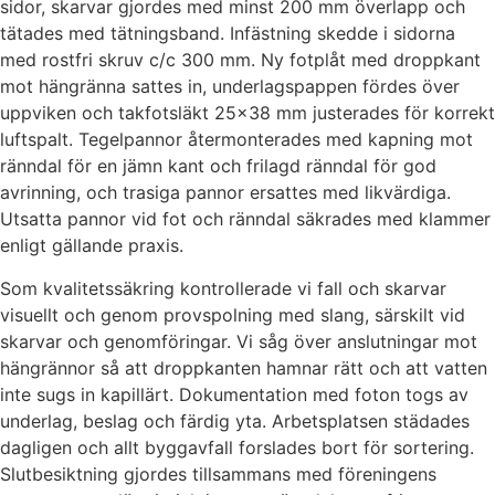
sidor, skarvar gjordes med minst 200 mm överlapp och
tätades med tätningsband. Infästning skedde i sidorna
med rostfri skruv c/c 300 mm. Ny fotplåt med droppkant
mot hängränna sattes in, underlagspappen fördes över
uppviken och takfotsläkt 25×38 mm justerades för korrekt
luftspalt. Tegelpannor återmonterades med kapning mot
ränndal för en jämn kant och frilagd ränndal för god
avrinning, och trasiga pannor ersattes med likvärdiga.
Utsatta pannor vid fot och ränndal säkrades med klammer
enligt gällande praxis.
Som kvalitetssäkring kontrollerade vi fall och skarvar
visuellt och genom provspolning med slang, särskilt vid
skarvar och genomföringar. Vi såg över anslutningar mot
hängrännor så att droppkanten hamnar rätt och att vatten
inte sugs in kapillärt. Dokumentation med foton togs av
underlag, beslag och färdig yta. Arbetsplatsen städades
dagligen och allt byggavfall forslades bort för sortering.
Slutbesiktning gjordes tillsammans med föreningens