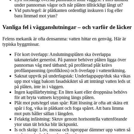
under pannornas vågor och når plåten tillräckligt långt ut?
Vid puts/tegel: är plåtkanten ordentligt inskuren i fog eller
bara limmad mot ytan?
Vanliga fel i vägganslutningar – och varför de läcker
Felens mekanik är ofta densamma: vatten hittar en genväg. Här är
typiska byggmissar.
För kort överlapp: Anslutningsplåten ska överlappa
takmaterialet generöst. På pannor behöver plåten ligga över
pannornas våg med tätband; på profilerad plåt krävs
profilanpassning (profilkloss) och överlapp i vattenriktning.
Saknat uppvik på underlagstak: Underlagspapp/duk ska vikas
upp mot vägg bakom fasadskiktet så att inträngt vatten leds ut
på plåten, inte in i väggen.
Ingen kapillärbrytning: En liten kant eller droppnäsa behövs
för att bryta vattnets krypning längs plåten.
Plåt mot puts/tegel utan spår: Rätt lösning är ofta att skära ett
spår i fog, vika in plåtkant och foga spåret. Att bara limma
mot puts håller sällan i längden.
Felaktig infästning: Skruv genom horisontella vattenförande
ytor utan tät bricka blir läckpunkt.
Is och skräp: Löv, mossa och isproppar dämmer upp vatten så