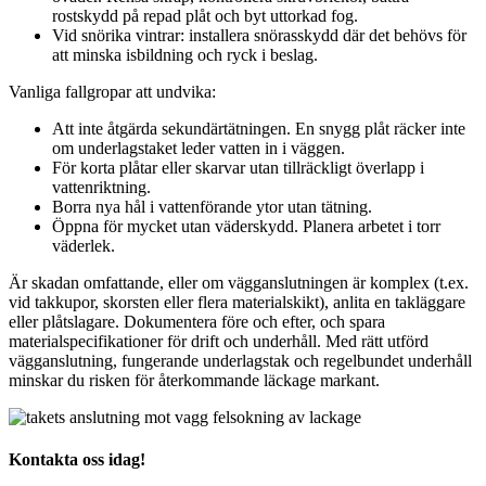
rostskydd på repad plåt och byt uttorkad fog.
Vid snörika vintrar: installera snörasskydd där det behövs för
att minska isbildning och ryck i beslag.
Vanliga fallgropar att undvika:
Att inte åtgärda sekundärtätningen. En snygg plåt räcker inte
om underlagstaket leder vatten in i väggen.
För korta plåtar eller skarvar utan tillräckligt överlapp i
vattenriktning.
Borra nya hål i vattenförande ytor utan tätning.
Öppna för mycket utan väderskydd. Planera arbetet i torr
väderlek.
Är skadan omfattande, eller om vägganslutningen är komplex (t.ex.
vid takkupor, skorsten eller flera materialskikt), anlita en takläggare
eller plåtslagare. Dokumentera före och efter, och spara
materialspecifikationer för drift och underhåll. Med rätt utförd
vägganslutning, fungerande underlagstak och regelbundet underhåll
minskar du risken för återkommande läckage markant.
Kontakta oss idag!