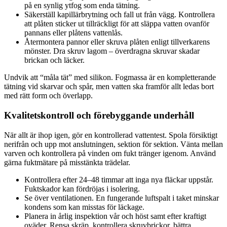
på en synlig ytfog som enda tätning.
Säkerställ kapillärbrytning och fall ut från vägg. Kontrollera
att plåten sticker ut tillräckligt för att släppa vatten ovanför
pannans eller plåtens vattenlås.
Återmontera pannor eller skruva plåten enligt tillverkarens
mönster. Dra skruv lagom – överdragna skruvar skadar
brickan och läcker.
Undvik att “måla tät” med silikon. Fogmassa är en kompletterande
tätning vid skarvar och spår, men vatten ska framför allt ledas bort
med rätt form och överlapp.
Kvalitetskontroll och förebyggande underhåll
När allt är ihop igen, gör en kontrollerad vattentest. Spola försiktigt
nerifrån och upp mot anslutningen, sektion för sektion. Vänta mellan
varven och kontrollera på vinden om fukt tränger igenom. Använd
gärna fuktmätare på misstänkta trädelar.
Kontrollera efter 24–48 timmar att inga nya fläckar uppstår.
Fuktskador kan fördröjas i isolering.
Se över ventilationen. En fungerande luftspalt i taket minskar
kondens som kan misstas för läckage.
Planera in årlig inspektion vår och höst samt efter kraftigt
oväder. Rensa skräp, kontrollera skruvbrickor, bättra