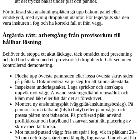
att det trycks bakåt under plåt och pannor.
För träfasad ska anslutningsplåten gå upp bakom panel eller
vindskydd, med synlig droppkant utanför. För tegel/puts ska den
vara inskuren i fog och ha korrekt fall ut från vägg.
Åtgärda rätt: arbetsgång från provisorium till
hållbar lösning
Behöver du stoppa ett akut läckage, täck området med presenning
och led bort vatten med ett provisoriskt droppbleck. Gör sedan en
kontrollerad demontering.
Plocka upp översta pannraden eller lossa översta skruvraden
på plåttak. Dokumentera varje steg för att kunna återställa.
Inspektera underlagstaket. Laga sprickor och återskapa
uppvik mot vägg. Använd systemgodkänd remsa/duk och
kläm med läkt eller list där det är föreskrivet.
Montera ny anslutningsplåt (väggplåt/anslutningsbeslag). På
pannor: forma tätband (blyfri butyl) efter pannvågor och
pressa plåten mot tätbandet. På profilerad plåt: använd
profilklossar och butylband i skarvar, samt rätt placering av
skruv med tät bricka.
Mot murad/putsad vägg: fräs ett spår i fog, vik in plåtkant 20–
30 mm och foga spåret med lämplig fogmassa. Undvik att lita