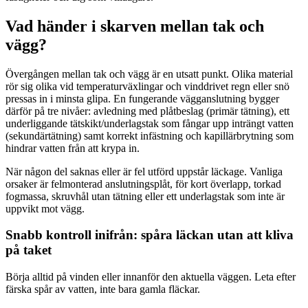
Vad händer i skarven mellan tak och
vägg?
Övergången mellan tak och vägg är en utsatt punkt. Olika material
rör sig olika vid temperaturväxlingar och vinddrivet regn eller snö
pressas in i minsta glipa. En fungerande vägganslutning bygger
därför på tre nivåer: avledning med plåtbeslag (primär tätning), ett
underliggande tätskikt/underlagstak som fångar upp inträngt vatten
(sekundärtätning) samt korrekt infästning och kapillärbrytning som
hindrar vatten från att krypa in.
När någon del saknas eller är fel utförd uppstår läckage. Vanliga
orsaker är felmonterad anslutningsplåt, för kort överlapp, torkad
fogmassa, skruvhål utan tätning eller ett underlagstak som inte är
uppvikt mot vägg.
Snabb kontroll inifrån: spåra läckan utan att kliva
på taket
Börja alltid på vinden eller innanför den aktuella väggen. Leta efter
färska spår av vatten, inte bara gamla fläckar.