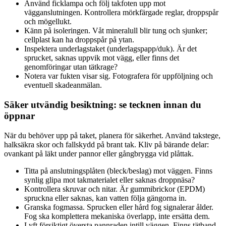
Använd ficklampa och följ takfoten upp mot
vägganslutningen. Kontrollera mörkfärgade reglar, droppspår
och mögellukt.
Känn på isoleringen. Våt mineralull blir tung och sjunker;
cellplast kan ha droppspår på ytan.
Inspektera underlagstaket (underlagspapp/duk). Är det
sprucket, saknas uppvik mot vägg, eller finns det
genomföringar utan tätkrage?
Notera var fukten visar sig. Fotografera för uppföljning och
eventuell skadeanmälan.
Säker utvändig besiktning: se tecknen innan du
öppnar
När du behöver upp på taket, planera för säkerhet. Använd takstege,
halksäkra skor och fallskydd på brant tak. Kliv på bärande delar:
ovankant på läkt under pannor eller gångbrygga vid plåttak.
Titta på anslutningsplåten (bleck/beslag) mot väggen. Finns
synlig glipa mot takmaterialet eller saknas droppnäsa?
Kontrollera skruvar och nitar. Är gummibrickor (EPDM)
spruckna eller saknas, kan vatten följa gängorna in.
Granska fogmassa. Sprucken eller hård fog signalerar ålder.
Fog ska komplettera mekaniska överlapp, inte ersätta dem.
Lyft försiktigt översta pannraden intill väggen. Finns tätband