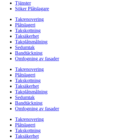
Tjänster
Söker Plåtslagare
Takrenovering
Plåtslageri
Takskottning
Taksäkerhet
Takplåtsmålning
Sedumtak
Bandtäckning
Omfogning av fasader
Takrenovering
Plåtslageri
Takskottning
Taksäkerhet
Takplåtsmålning
Sedumtak
Bandtäckning
Omfogning av fasader
Takrenovering
Plåtslageri
Takskottning
Taksäkerhet