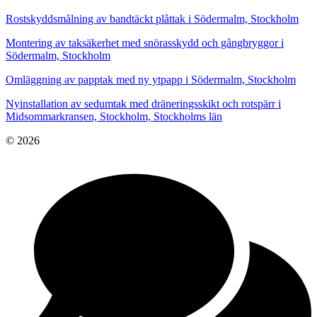
Rostskyddsmålning av bandtäckt plåttak i Södermalm, Stockholm
Montering av taksäkerhet med snörasskydd och gångbryggor i
Södermalm, Stockholm
Omläggning av papptak med ny ytpapp i Södermalm, Stockholm
Nyinstallation av sedumtak med dräneringsskikt och rotspärr i
Midsommarkransen, Stockholm, Stockholms län
© 2026