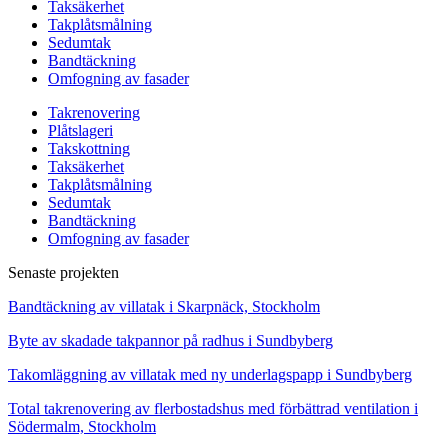
Taksäkerhet
Takplåtsmålning
Sedumtak
Bandtäckning
Omfogning av fasader
Takrenovering
Plåtslageri
Takskottning
Taksäkerhet
Takplåtsmålning
Sedumtak
Bandtäckning
Omfogning av fasader
Senaste projekten
Bandtäckning av villatak i Skarpnäck, Stockholm
Byte av skadade takpannor på radhus i Sundbyberg
Takomläggning av villatak med ny underlagspapp i Sundbyberg
Total takrenovering av flerbostadshus med förbättrad ventilation i
Södermalm, Stockholm