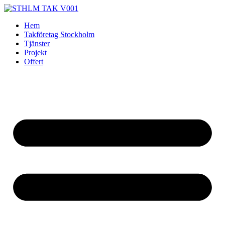
Skip
to
Hem
content
Takföretag Stockholm
Tjänster
Projekt
Offert