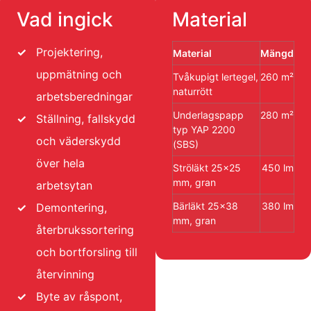
Vad ingick
Material
✓
Projektering,
Material
Mängd
uppmätning och
Tvåkupigt lertegel,
260 m²
naturrött
arbetsberedningar
Underlagspapp
280 m²
✓
Ställning, fallskydd
typ YAP 2200
och väderskydd
(SBS)
över hela
Ströläkt 25×25
450 lm
mm, gran
arbetsytan
Bärläkt 25×38
380 lm
✓
Demontering,
mm, gran
återbrukssortering
och bortforsling till
återvinning
✓
Byte av råspont,