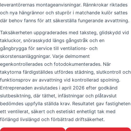
leverantörernas montageanvisningar. Rännkrokar riktades
och nya hängrännor och stuprör i matchande kulör sattes
där behov fanns för att säkerställa fungerande avvattning.
Taksäkerheten uppgraderades med taksteg, glidskydd vid
takluckor, snörasskydd längs gångstråk och en
gångbrygga för service till ventilations- och
skorstensanläggningar. Varje delmoment
egenkontrollerades och fotodokumenterades. När
takytorna färdigställdes utfördes städning, slutkontroll och
funktionsprov av avvattning vid kontrollerad spolning.
Entreprenaden avslutades i april 2026 efter godkänd
slutbesiktning, där täthet, infästningar och plåtavslut
bedömdes uppfylla ställda krav. Resultatet gav fastigheten
ett ventilerat, säkert och estetiskt enhetligt tak med
förlängd livslängd och förbättrad driftsäkerhet.