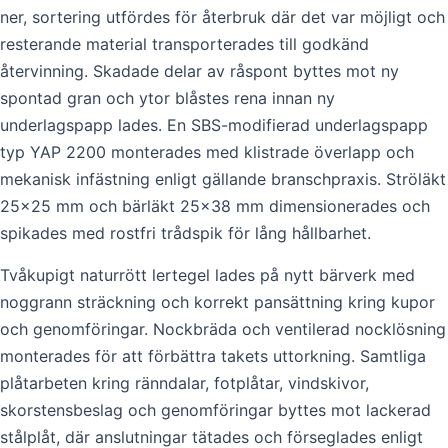
ner, sortering utfördes för återbruk där det var möjligt och
resterande material transporterades till godkänd
återvinning. Skadade delar av råspont byttes mot ny
spontad gran och ytor blåstes rena innan ny
underlagspapp lades. En SBS-modifierad underlagspapp
typ YAP 2200 monterades med klistrade överlapp och
mekanisk infästning enligt gällande branschpraxis. Ströläkt
25×25 mm och bärläkt 25×38 mm dimensionerades och
spikades med rostfri trådspik för lång hållbarhet.
Tvåkupigt naturrött lertegel lades på nytt bärverk med
noggrann sträckning och korrekt pansättning kring kupor
och genomföringar. Nockbräda och ventilerad nocklösning
monterades för att förbättra takets uttorkning. Samtliga
plåtarbeten kring ränndalar, fotplåtar, vindskivor,
skorstensbeslag och genomföringar byttes mot lackerad
stålplåt, där anslutningar tätades och förseglades enligt