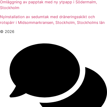
Omläggning av papptak med ny ytpapp i Södermalm,
Stockholm
Nyinstallation av sedumtak med dräneringsskikt och
rotspärr i Midsommarkransen, Stockholm, Stockholms län
© 2026